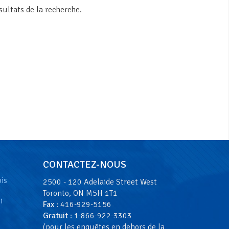
ultats de la recherche.
CONTACTEZ-NOUS
ois
2500 - 120 Adelaide Street West
Toronto, ON M5H 1T1
i
Fax
: 416-929-5156
Gratuit
: 1-866-922-3303
(pour les enquêtes en dehors de la