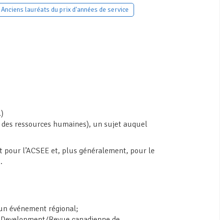
Anciens lauréats du prix d'années de service
.)
on des ressources humaines), un sujet auquel
êt pour l’ACSEE et, plus généralement, pour le
.
’un événement régional;
er Development/Revue canadienne de