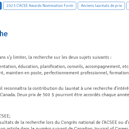
2023 CACEE Awards Nomination Form
Anciens lauréats de prix
che
s s’y limiter, la recherche sur les deux sujets suivants :
ientation, éducation, planification, conseils, accompagnement, etc
ment, maintien en poste, perfectionnement professionnel, formati
il reconnaîtra la contribution du lauréat à une recherche d’intér
u Canada. Deux prix de 500 $ pourront être accordés chaque année
ACSEE;
ésultats de la recherche lors du Congrès national de l’ACSEE ou d
 son article dans le numéro suivant de Canadian Journal of Care