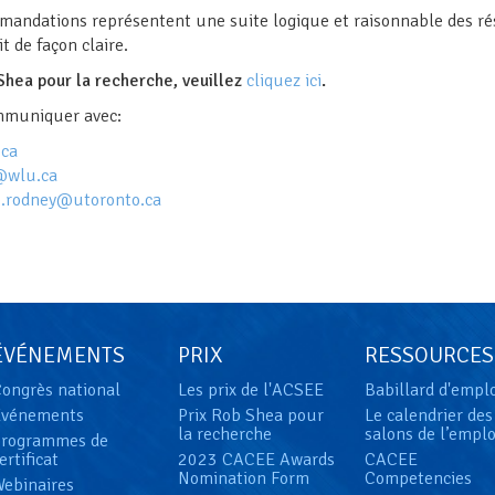
mandations représentent une suite logique et raisonnable des rés
t de façon claire.
Shea pour la recherche, veuillez
cliquez ici
.
mmuniquer avec:
ca
@wlu.ca
.rodney@utoronto.ca
ÉVÉNEMENTS
PRIX
RESSOURCES
ongrès national
Les prix de l'ACSEE
Babillard d'empl
Événements
Prix Rob Shea pour
Le calendrier des
la recherche
salons de l’emplo
Programmes de
ertificat
2023 CACEE Awards
CACEE
Nomination Form
Competencies
ebinaires