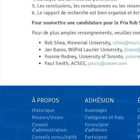
5. Les conclusions, les conséquences ou les recom
6. Le rapport de recherche est bien organisé et écri
Pour soumettre une candidature pour le Prix Rob 
Pour de plus amples renseignements, veuillez co
Rob Shea, Memorial University,
rshea@mun.
Jan Basso, Wilfrid Laurier University,
jbasso
Yvonne Rodney, University of Toronto,
yvonne
Paul Smith, ACSEE,
pauls@cacee.com
À PROPOS
ADHÉSION
Historique
Avantages
C
Mission/Vision
Catégories et frais
Conseil
Formulaire
d'administration
d'adhésion
c
Conseils consultatifs
Participez!
W