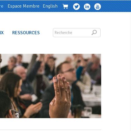
re
Espace Membre
English
IX
RESSOURCES