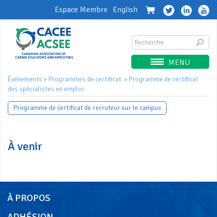
Espace Membre
English
MENU
Événements
Programmes de certificat
Programme de certificat
>
>
des spécialistes en emploi
Programme de certificat de recruteur sur le campus
À venir
À PROPOS
ADHÉSION